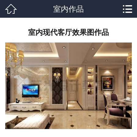


网站首页

室内作品
关于我们
室内现代客厅效果图作品
专业课程
学校新闻
成功学子
行业资讯
学生作品
联系我们
在线报名