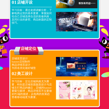
01
店铺开设
学习目标：通过老师讲解分析，了
解电商运营的基本要素，掌握如何
给自己店铺选择合适的装修风格，
及同行业的参照、商品标题的定制
技巧。
店铺定位
店铺首页设计
banner店招制作
商品详情页设计
为排名优化做好铺垫
02
美工设计
学习目标：定位店铺风格尤为重
要，特别是店铺首面版面设计与店
铺主打商品的确立，店铺的banner
要吸引眼球，商品详情页不仅要做
好PC端的描述，从电商的发展趋
势看移动端更为重要。