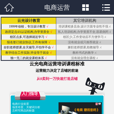



网站首页

电商运营
关于我们
云光设计教育
其它培训机构
1999年创校，专注设计教育
√
培训课程多且杂,设计方面专业性不强
ㄨ
专业课程
政府定点4A认证机构,办学资质全
√
私人培训机构,办学资质不全,容易倒闭
ㄨ
校区点多,可选择就近学习
√
校区少,工作变动后不方便学习
ㄨ
学校新闻
报名签订就业协议,工作有保障
√
没有就业或只推荐就业
ㄨ
全职老师授课,全天辅导,不怕学不会
√
兼职老师授课,助教辅导
ㄨ
成功学子
教学结合工作实际,毕业等于就业
√
教科书式的教学
ㄨ
独一无二的就业课程体系
√
没有就业理念课程
ㄨ
行业资讯
云光电商运营培训课程标准
运营能力决定了店铺的前途
学生作品
从0卖到一万快速打造店铺
联系我们
入门指导
在线报名
电商行业前景
场景布置、关键词分析
怎样写商品的标题