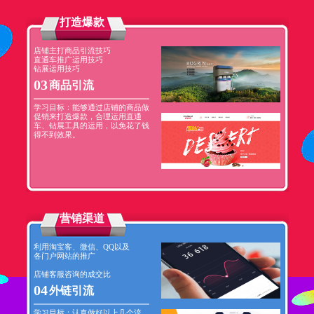
打造爆款
店铺主打商品引流技巧
直通车推广运用技巧
钻展运用技巧
03
商品引流
学习目标：能够通过店铺的商品做
促销来打造爆款，合理运用直通
车、钻展工具的运用，以免花了钱
得不到效果。
营销渠道
利用淘宝客、微信、QQ以及
各门户网站的推广
店铺客服咨询的成交比
04
外链引流
学习目标：认真做好以上几个流