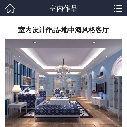


网站首页

室内作品
关于我们
室内设计作品-地中海风格客厅
专业课程
学校新闻
成功学子
行业资讯
学生作品
联系我们
在线报名